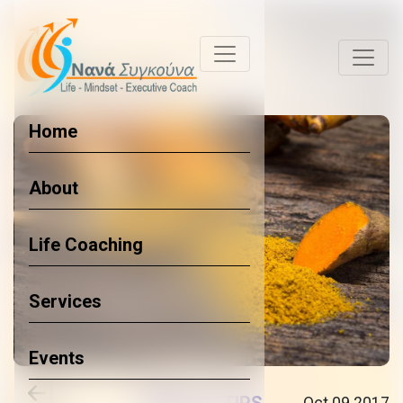
Home
About
Life Coaching
Services
Events