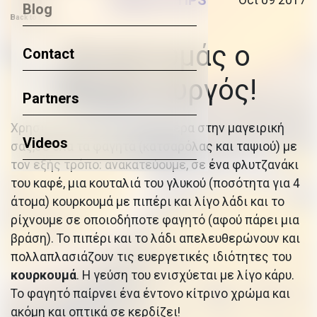
HEALTHY TIPS
Oct 09 2017
Blog
Back to Blog
Κουρκουμάς ο
Contact
θαυματουργός!
Partners
Χρησιμοποιείστε τον κάθε μέρα στην μαγειρική
Videos
σας,σε όλα τα φαγητά (κατσαρόλας και ταψιού) με
τον εξής τρόπο: ανακατεύουμε, σε ένα φλυτζανάκι
του καφέ, μια κουταλιά του γλυκού (ποσότητα για 4
άτομα) κουρκουμά με πιπέρι και λίγο λάδι και το
ρίχνουμε σε οποιοδήποτε φαγητό (αφού πάρει μια
βράση). Το πιπέρι και το λάδι απελευθερώνουν και
πολλαπλασιάζουν τις ευεργετικές ιδιότητες του
κουρκουμά
. Η γεύση του ενισχύεται με λίγο κάρυ.
Το φαγητό παίρνει ένα έντονο κίτρινο χρώμα και
ακόμη και οπτικά σε κερδίζει!