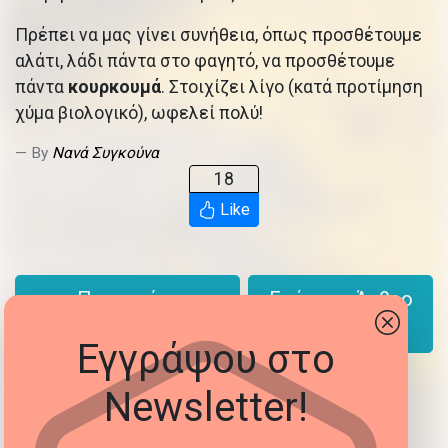
Πρέπει να μας γίνει συνήθεια, όπως προσθέτουμε
αλάτι, λάδι πάντα στο φαγητό, να προσθέτουμε
πάντα
κουρκουμά
. Στοιχίζει λίγο (κατά προτίμηση
χύμα βιολογικό), ωφελεί πολύ!
By
Νανά Συγκούνα
18
Like
← Προηγούμενο
Επόμενο Άρθρο
Άρθρο
→
Εγγράψου στο
Newsletter!
Share: