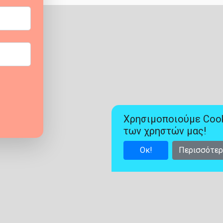
Χρησιμοποιούμε Cooki
των χρηστών μας!
Οκ!
Περισσότε
Χρήσιμες Διασυνδέσεις: