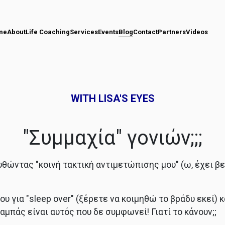
me
About
Life Coaching
Services
Events
Blog
Contact
Partners
Videos
WITH LISA'S EYES
"Συμμαχία" γονιών;;;
υθώντας "κοινή τακτική αντιμετώπισης μου" (ω, έχει βε
υ για "sleep over" (ξέρετε να κοιμηθώ το βράδυ εκεί) 
αμπάς είναι αυτός που δε συμφωνεί! Γιατί το κάνουν;;