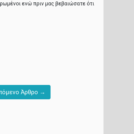
τρωμένοι ενώ πριν μας βεβαιώσατε ότι
πόμενο Άρθρο →