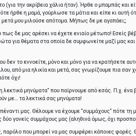
(για την ακρίβεια χάλια ήταν). Ήρθε ο μπαμπάς και είπ
τε ήρθε η μαμά, γούρλωσε τα μάτια και είπε κι αυτή ότι
 μετά μου μιλούσε απότομα. Μήπως δε με αγαπάει;;
πως δε μας αρέσει να έχετε ενιαίο μέτωπο! Εσείς βέβ
ώτα για θέματα στα οποία δε συμφωνείτε μαζί μας και 
που δεν το εννοείτε, μόνο και μόνο για να κρατήσετε αυτ
λλου, από μια ηλικία και μετά, σας γνωρίζουμε πια σαν
ότε όχι!
 "μη λεκτικά μηνύματα" που παίρνουμε από εσάς. Π.χ. ένα 
 με... τα λεκτικά σας μηνύματα!
πέναντι μας. Θέλουμε να έχουμε "συμμάχους" πότε τη μ
ς δύο γονείς συμμάχους μας (αληθινά όμως, όχι προσποι
ς, παρόλο που μπορεί να μας συμφέρει κάποιες φορές.