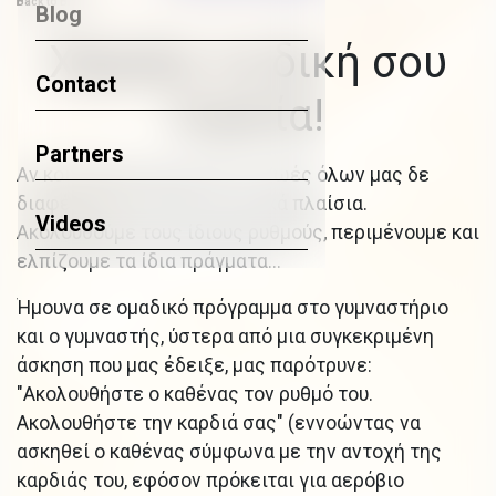
Back to Blog
Blog
Χάραξε τη δική σου
Contact
πορεία!
Partners
Αν κοιτάξουμε γύρω μας, οι ζωές όλων μας δε
διαφέρουν και πολύ, σε γενικά πλαίσια.
Videos
Ακολουθούμε τους ίδιους ρυθμούς, περιμένουμε και
ελπίζουμε τα ίδια πράγματα...
Ήμουνα σε ομαδικό πρόγραμμα στο γυμναστήριο
και ο γυμναστής, ύστερα από μια συγκεκριμένη
άσκηση που μας έδειξε, μας παρότρυνε:
"Ακολουθήστε ο καθένας τον ρυθμό του.
Ακολουθήστε την καρδιά σας" (εννοώντας να
ασκηθεί ο καθένας σύμφωνα με την αντοχή της
καρδιάς του, εφόσον πρόκειται για αερόβιο