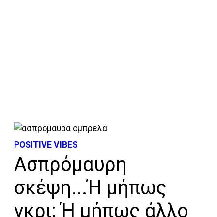
POSITIVE VIBES
Ασπρόμαυρη
σκέψη...Ή μήπως
γκρι; Ή μήπως άλλο