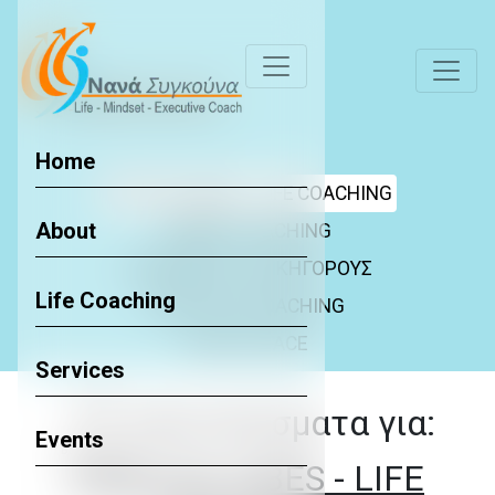
Home
POSITIVE VIBES - LIFE COACHING
About
PARENT COACHING
COACHING ΓΙΑ ΔΙΚΗΓΟΡΟΥΣ
Life Coaching
EXECUTIVE COACHING
FACE TO FACE
Services
Αποτελέσματα για:
Events
Back to Blog
POSITIVE VIBES - LIFE