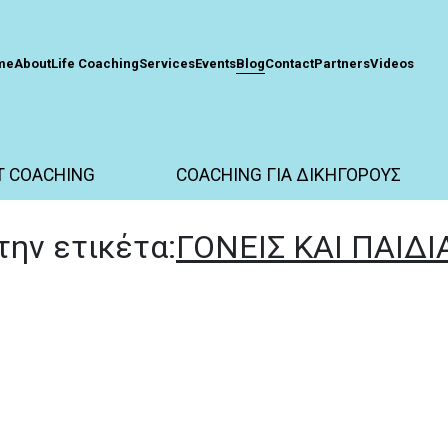
me
About
Life Coaching
Services
Events
Blog
Contact
Partners
Videos
T COACHING
COACHING ΓΙΑ ΔΙΚΗΓΟΡΟΥΣ
την ετικέτα:
ΓΟΝΕΙΣ ΚΑΙ ΠΑΙΔΙ