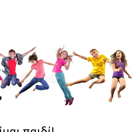
ίμαι παιδί!