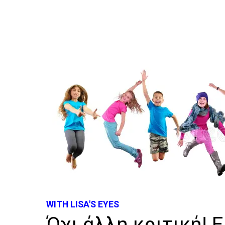
WITH LISA'S EYES
Όχι άλλη κριτική! Ε