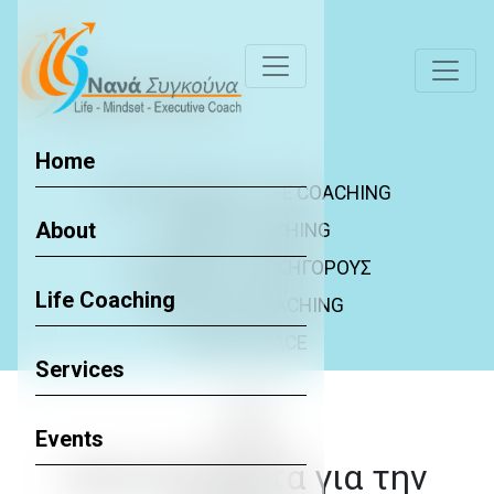
Home
POSITIVE VIBES - LIFE COACHING
About
PARENT COACHING
COACHING ΓΙΑ ΔΙΚΗΓΟΡΟΥΣ
Life Coaching
EXECUTIVE COACHING
FACE TO FACE
Services
Events
Back to Blog
Αποτελέσματα για την